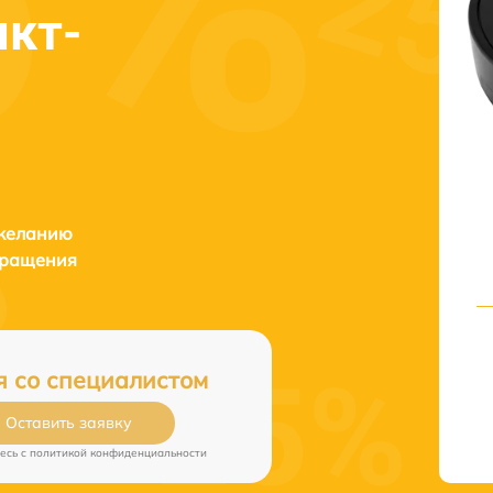
кт-
 желанию
бращения
я со специалистом
Оставить заявку
есь c
политикой конфиденциальности