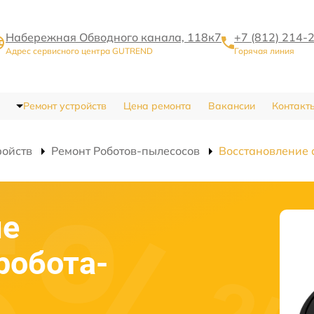
Набережная Обводного канала, 118к7
+7 (812) 214-
Адрес сервисного центра GUTREND
Горячая линия
Ремонт устройств
Цена ремонта
Вакансии
Контакт
ройств
Ремонт Роботов-пылесосов
Восстановление 
ие
робота-