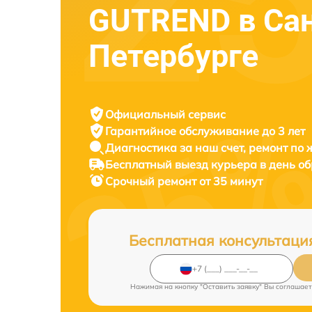
GUTREND в Сан
Петербурге
Официальный сервис
Гарантийное обслуживание
до 3 лет
Диагностика за наш счет,
ремонт по
Бесплатный выезд курьера
в день о
Срочный ремонт
от 35 минут
Бесплатная консультаци
Нажимая на кнопку "Оставить заявку" Вы соглашает